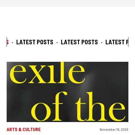
TS
·
LATEST POSTS
·
LATEST POSTS
·
LATEST POS
ARTS & CULTURE
November 16, 2025