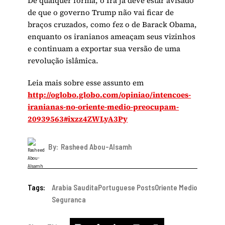
De qualquer forma, o Irã já deve estar avisado
de que o governo Trump não vai ficar de
braços cruzados, como fez o de Barack Obama,
enquanto os iranianos ameaçam seus vizinhos
e continuam a exportar sua versão de uma
revolução islâmica.
Leia mais sobre esse assunto em
http://oglobo.globo.com/opiniao/intencoes-
iranianas-no-oriente-medio-preocupam-
20939563#ixzz4ZWLyA3Py
By:
Rasheed Abou-Alsamh
Tags:
Arabia Saudita
Portuguese Posts
Oriente Medio
Seguranca