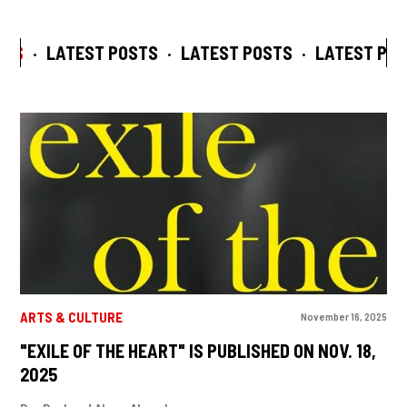
TS
·
LATEST POSTS
·
LATEST POSTS
·
LATEST POST
ARTS & CULTURE
November 16, 2025
"EXILE OF THE HEART" IS PUBLISHED ON NOV. 18,
2025