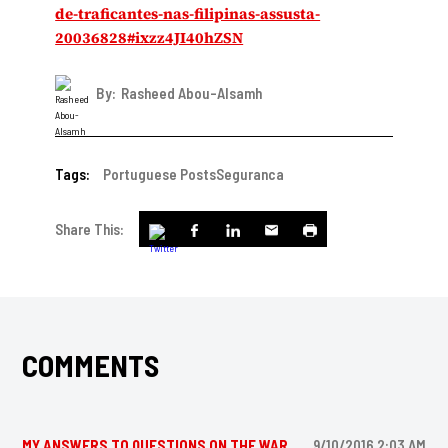
de-traficantes-nas-filipinas-assusta-
20036828#ixzz4JI40hZSN
By:
Rasheed Abou-Alsamh
Tags:
Portuguese Posts
Seguranca
Share This:
COMMENTS
MY ANSWERS TO QUESTIONS ON THE WAR
9/10/2016 2:03 AM